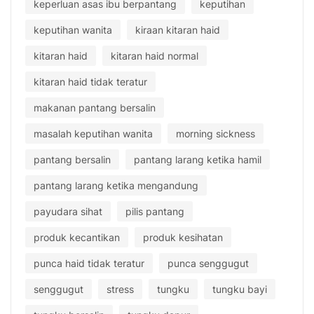
keperluan asas ibu berpantang
keputihan
keputihan wanita
kiraan kitaran haid
kitaran haid
kitaran haid normal
kitaran haid tidak teratur
makanan pantang bersalin
masalah keputihan wanita
morning sickness
pantang bersalin
pantang larang ketika hamil
pantang larang ketika mengandung
payudara sihat
pilis pantang
produk kecantikan
produk kesihatan
punca haid tidak teratur
punca senggugut
senggugut
stress
tungku
tungku bayi