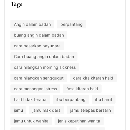
Tags
Angin dalam badan
berpantang
buang angin dalam badan
cara besarkan payudara
Cara buang angin dalam badan
cara hilangkan morning sickness
cara hilangkan senggugut
cara kira kitaran haid
cara menangani stress
fasa kitaran haid
haid tidak teratur
ibu berpantang
ibu hamil
jamu
jamu mak dara
jamu selepas bersalin
jamu untuk wanita
jenis keputihan wanita