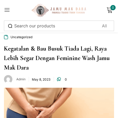
0
Sign in
Uncategorized
Kegatalan & Bau Busuk Tiada Lagi, Raya
Lebih Segar Dengan Feminine Wash Jamu
Remember me
Lost password?
Mak Dara
Log in
Admin
May 8, 2023
0
Create an account