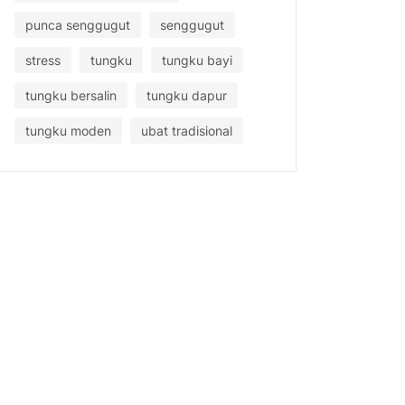
punca senggugut
senggugut
stress
tungku
tungku bayi
tungku bersalin
tungku dapur
tungku moden
ubat tradisional