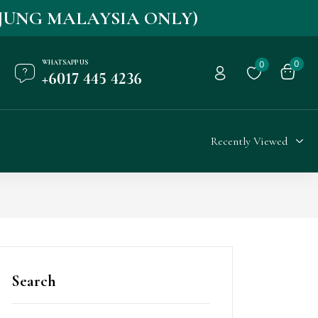
NJUNG MALAYSIA ONLY)
WHATSAPP US
0
0
+6017 445 4236
Recently Viewed
Search