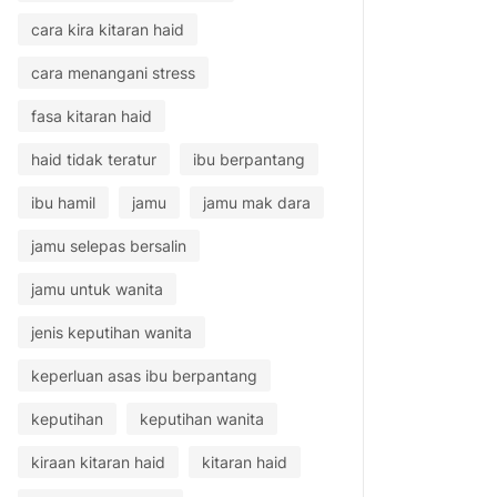
cara kira kitaran haid
cara menangani stress
fasa kitaran haid
haid tidak teratur
ibu berpantang
ibu hamil
jamu
jamu mak dara
jamu selepas bersalin
jamu untuk wanita
jenis keputihan wanita
keperluan asas ibu berpantang
keputihan
keputihan wanita
kiraan kitaran haid
kitaran haid